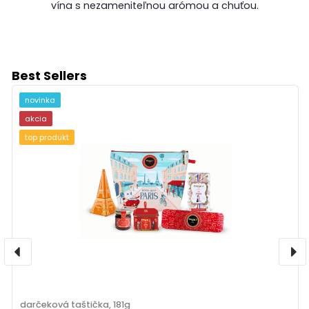
vína s nezameniteľnou arómou a chuťou.
Best Sellers
novinka
akcia
top produkt
darčeková taštička, 181g