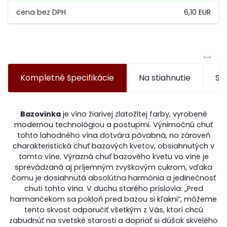
6,10 EUR
Kompletné špecifikácie
Na stiahnutie
Súv
Bazovinka
je víno žiarivej zlatožltej farby, vyrobené
modernou technológiou a postupmi. Výnimočnú chuť
tohto lahodného vína dotvára pôvabná, no zároveň
charakteristická chuť bazových kvetov, obsiahnutých v
tomto víne. Výrazná chuť bazového kvetu vo víne je
sprevádzaná aj príjemným zvyškovým cukrom, vďaka
čomu je dosiahnutá absolútna harmónia a jedinečnosť
chuti tohto vína. V duchu starého príslovia: „Pred
harmančekom sa pokloň pred bazou si kľakni“, môžeme
tento skvost odporučiť všetkým z Vás, ktorí chcú
zabudnúť na svetské starosti a dopriať si dúšok skvelého