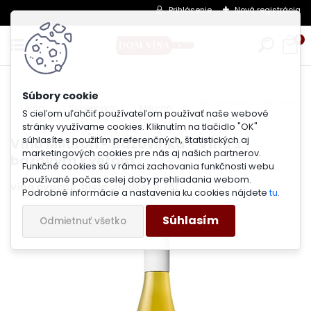
Prihlásenie
Nová registrácia
0
Víno Miluron - Bazovinka
Úvod
Slovensko
Miluron
S cieľom uľahčiť používateľom používať naše webové
stránky využívame cookies. Kliknutím na tlačidlo "OK"
súhlasíte s použitím preferenčných, štatistických aj
Víno Miluron - Bazovinka - Víno s
marketingových cookies pre nás aj našich partnerov.
bazovým kvetom
Funkčné cookies sú v rámci zachovania funkčnosti webu
používané počas celej doby prehliadania webom.
víno ovocné, biele, sladké, 0.75l
Podrobné informácie a nastavenia ku cookies nájdete
tu
.
Súhlasím
Odmietnuť všetko