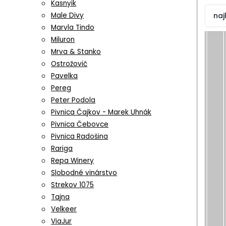
Kasnyik
naj
Male Divy
Marvla Tindo
Miluron
Mrva & Stanko
Ostrožovič
Pavelka
Pereg
Peter Podola
Pivnica Čajkov - Marek Uhnák
Pivnica Čebovce
Pivnica Radošina
Rariga
Repa Winery
Slobodné vinárstvo
Strekov 1075
Tajna
Velkeer
ViaJur