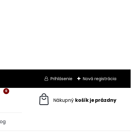
Prihlásenie
Nová registrácia
0
log