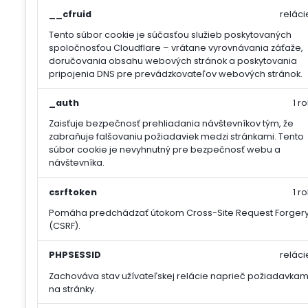
__cfruid
reláci
Tento súbor cookie je súčasťou služieb poskytovaných
spoločnosťou Cloudflare – vrátane vyrovnávania záťaže,
doručovania obsahu webových stránok a poskytovania
pripojenia DNS pre prevádzkovateľov webových stránok.
_auth
1 ro
Zaisťuje bezpečnosť prehliadania návštevníkov tým, že
zabraňuje falšovaniu požiadaviek medzi stránkami. Tento
súbor cookie je nevyhnutný pre bezpečnosť webu a
návštevníka.
csrftoken
1 ro
Pomáha predchádzať útokom Cross-Site Request Forger
(CSRF).
PHPSESSID
reláci
Zachováva stav užívateľskej relácie naprieč požiadavkam
na stránky.