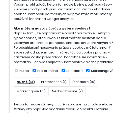
Vašom prehliadači. Tieto informácie bežne používajú všetky
webové stránky a ich prechádzaním dochádza k ukladaniu
cookies. Pomocou partnerských skriptov, ktoré môžu stránky
používať (napríklad Google analytics
Ako môžem nastaviť prácu webu s cookies?
Napriek tomu, že odporúčame povoliť používanie všetkých
typov cookies, prácu webu s nimi môžete nastaviť podľa
vlastných preferencií pomocou checkboxov zobrazených niž
Po odsúhlasení nastavenia práce s cookies môžete zmeniť
svoje rozhodnutie zmazaním či editáciou cookies priamo v
nastavení Vášho prehliadača. Podrobnejšie informácie k
premazaniu cookies nájdete v Pomocníkovi Vášho prehliad
Nutné
Preferenčné
Štatistické
Marketingov
Nutné (13)
Preferenčné (1)
Štatistické (15)
Marketingové (15)
Neklasifikované (7)
Tieto informácie sú nevyhnutné k správnemu chodu webove
stránky ako napríklad vkladanie tovaru do košíka, uloženie