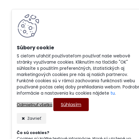
S cieľom uľahčiť používateľom používať naše webové
stránky využívame cookies. Kliknutím na tlačidlo "OK"
súhlasíte s použitím preferenčných, štatistických aj
marketingových cookies pre nás aj našich partnerov.
Funkčné cookies sú v rámci zachovania funkčnosti webu
používané počas celej doby prehliadania webom. Podrob
informácie a nastavenia ku cookies nájdete
tu
.
Súhlasím
Odmietnuť všetko
Zavrieť
Čo sú cookies?
Cookies sú krátke textové informácie, ktoré sú uložené vo