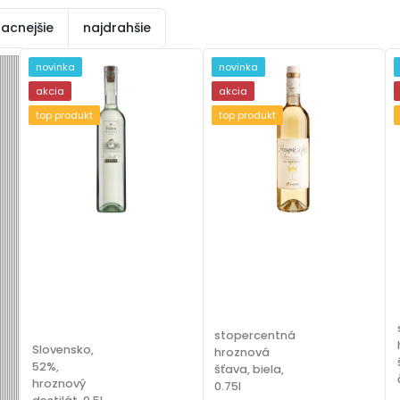
lacnejšie
najdrahšie
novinka
novinka
akcia
akcia
top produkt
top produkt
stopercentná
Slovensko,
hroznová
52%,
šťava, biela,
hroznový
0.75l