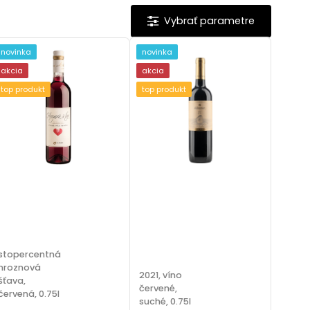
novinka
novinka
akcia
akcia
top produkt
top produkt
stopercentná
hroznová
2021, víno
šťava,
červené,
červená, 0.75l
suché, 0.75l