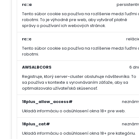
rc::a
persistentn
Tento súbor cookie sa používa na rozlíšenie medzi ľuďmi 
robotmi. To je výhodné pre web, aby vytvárať platné
správy o používaní ich webových stránok.
rc::c
reláci
Tento súbor cookie sa používa na rozlíšenie medzi ľuďmi 
robotmi.
AWSALBCORS
6 dn
Registruje, ktorý server-cluster obsluhuje návštevníka. To
sa používa v kontexte s vyrovnávaním záťaže, aby sa
optimalizovala užívateľská skúsenosť.
18plus_allow_access#
neznám
Ukladá informáciu o odsúhlasení okna 18+ pre web.
18plus_cat#
neznám
Ukladá informáciu o odsúhlasení okna 18+ pre kategóriu.