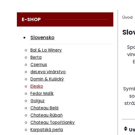
Úvod
E-SHOP
Slo
Slovensko
Spo
Bal & La Winery
vin
Berta
E
Csernus
deLeva vinárstvo
Domin & Kušický
Elesko
Symb
Fedor Malík
so
Golguz
strá
Chateau Belá
Chateau Rúbaň
Chateau Topoľčianky
Us
Karpatská perla