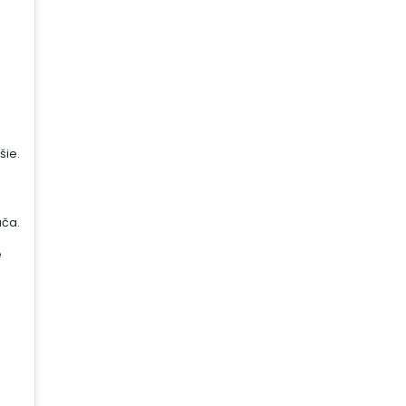
šie.
ača.
é
j