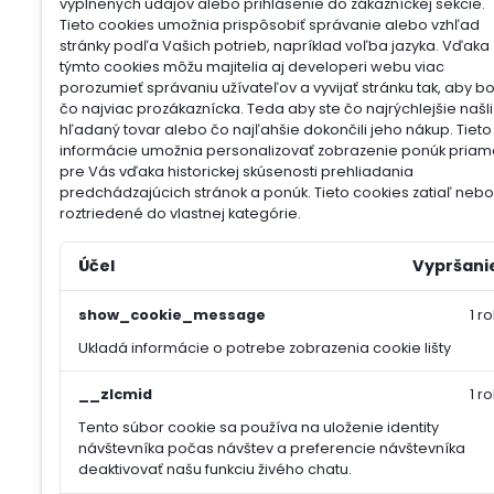
vyplnených údajov alebo prihlásenie do zákazníckej sekcie.
Tieto cookies umožnia prispôsobiť správanie alebo vzhľad
stránky podľa Vašich potrieb, napríklad voľba jazyka.
Vďaka
týmto cookies môžu majitelia aj developeri webu viac
porozumieť správaniu užívateľov a vyvijať stránku tak, aby b
čo najviac prozákaznícka. Teda aby ste čo najrýchlejšie našli
hľadaný tovar alebo čo najľahšie dokončili jeho nákup.
Tieto
informácie umožnia personalizovať zobrazenie ponúk priam
pre Vás vďaka historickej skúsenosti prehliadania
predchádzajúcich stránok a ponúk.
Tieto cookies zatiaľ nebol
roztriedené do vlastnej kategórie.
Účel
Vypršani
show_cookie_message
1 ro
Ukladá informácie o potrebe zobrazenia cookie lišty
__zlcmid
1 ro
Tento súbor cookie sa používa na uloženie identity
návštevníka počas návštev a preferencie návštevníka
deaktivovať našu funkciu živého chatu.