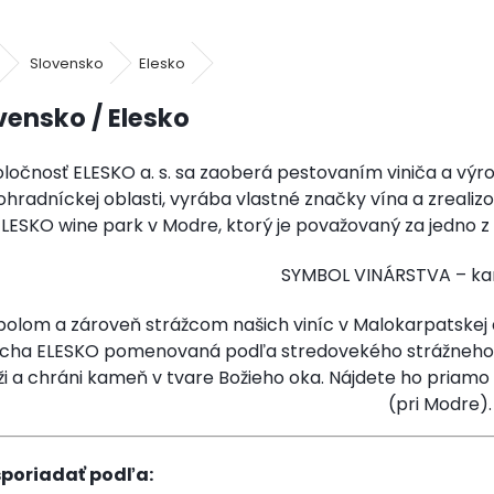
Slovensko
Elesko
vensko / Elesko
ločnosť ELESKO a. s. sa zaoberá pestovaním viniča a výr
ohradníckej oblasti, vyrába vlastné značky vína a zrea
LESKO wine park v Modre, ktorý je považovaný za jedno z 
SYMBOL VINÁRSTVA – k
olom a zároveň strážcom našich viníc v Malokarpatskej 
cha ELESKO pomenovaná podľa stredovekého strážneho s
ži a chráni kameň v tvare Božieho oka. Nájdete ho priamo
(pri Modre).
poriadať podľa: