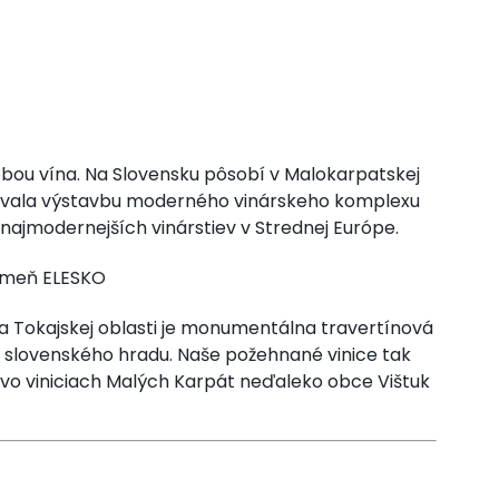
obou vína. Na Slovensku pôsobí v Malokarpatskej
lizovala výstavbu moderného vinárskeho komplexu
najmodernejších vinárstiev v Strednej Európe.
ameň ELESKO
a Tokajskej oblasti je monumentálna travertínová
lovenského hradu. Naše požehnané vinice tak
 vo viniciach Malých Karpát neďaleko obce Vištuk