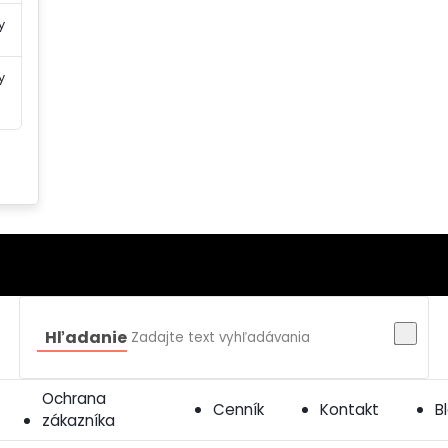
y
y
Hľadanie
Ochrana
Cenník
Kontakt
B
zákazníka