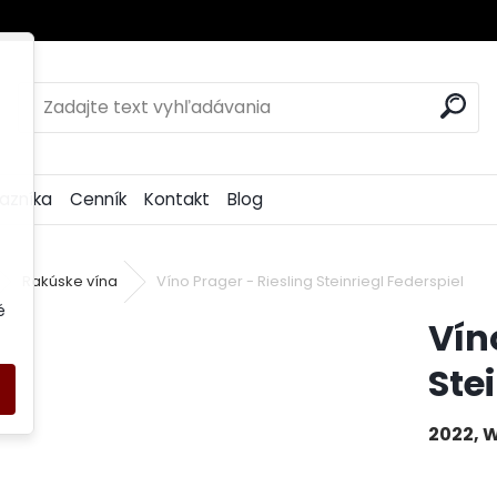
azníka
Cenník
Kontakt
Blog
Rakúske vína
Víno Prager - Riesling Steinriegl Federspiel
é
Vín
Ste
2022, W