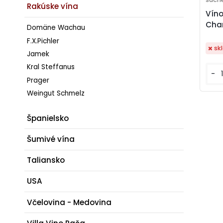
Rakúske vína
Víno
Char
Domäne Wachau
F.X.Pichler
sk
Jamek
Kral Steffanus
-
Prager
Weingut Schmelz
Španielsko
Šumivé vína
Taliansko
USA
Včelovina - Medovina