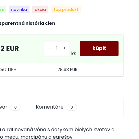
om
novinka
akcia
top produkt
sparentná história cien
22 EUR
-
+
ks
28,63 EUR
ovar
Komentáre
0
0
ná a rafinovaná vôňa s dotykom bielych kvetov a
eho medu, marcipánu a egrešov.