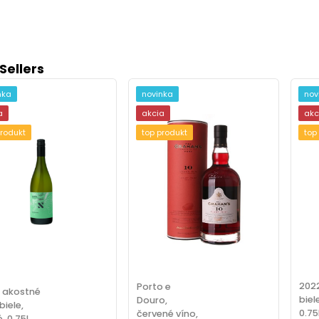
Sellers
nka
novinka
nov
a
akcia
akc
produkt
top produkt
top
2022
Porto e
, akostné
biel
Douro,
biele,
0.75
červené víno,
, 0.75l