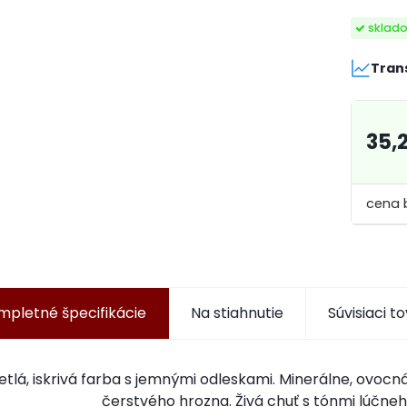
sklad
Tran
35,
mpletné špecifikácie
Na stiahnutie
Súvisiaci t
etlá, iskrivá farba s jemnými odleskami. Minerálne, ovoc
čerstvého hrozna. Živá chuť s tónmi lúčn