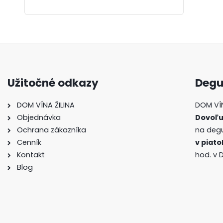
Užitočné odkazy
Degu
DOM VÍNA ŽILINA
DOM VÍN
Objednávka
Dovoľu
Ochrana zákazníka
na degu
Cenník
v piato
Kontakt
hod. v 
Blog