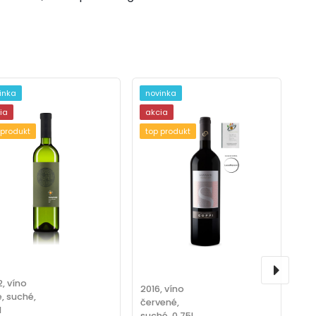
inka
novinka
ia
akcia
 produkt
top produkt
, víno
2016, víno
e, suché,
červené,
l
suché, 0.75l