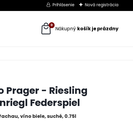
Prihlásenie
Nová registrácia
0
o Prager - Riesling
inriegl Federspiel
achau, víno biele, suché, 0.75l