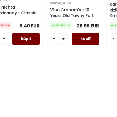
sladké, 0.75l
Kar
 Nichta -
Víno Graham's - 10
Riz
donnay - Classic
Years Old Tawny Port
Kr
8,40 EUR
29,95 EUR
ladom
skladom
s
+
-
+
-