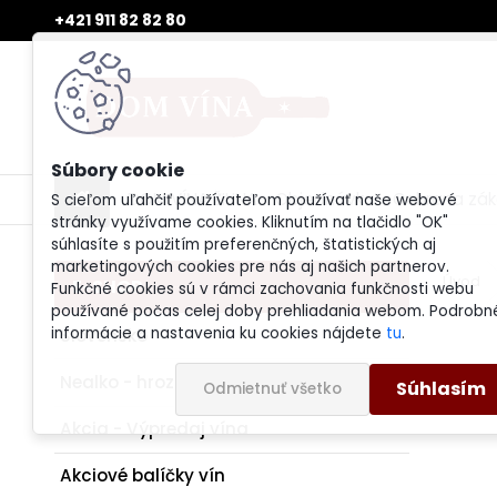
+421 911 82 82 80
DOM VÍNA ŽILINA
Objednávka
Ochrana zák
S cieľom uľahčiť používateľom používať naše webové
stránky využívame cookies. Kliknutím na tlačidlo "OK"
súhlasíte s použitím preferenčných, štatistických aj
marketingových cookies pre nás aj našich partnerov.
Úvod
E-SHOP
Funkčné cookies sú v rámci zachovania funkčnosti webu
používané počas celej doby prehliadania webom. Podrobn
informácie a nastavenia ku cookies nájdete
tu
.
Slovensko
Nealko - hroznová šťava - mušt
Súhlasím
Odmietnuť všetko
Akcia - Výpredaj vína
Akciové balíčky vín