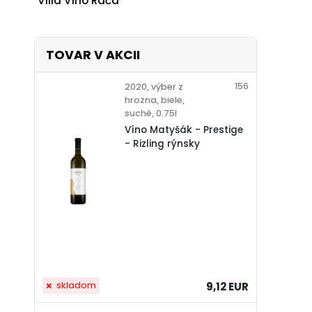
Villa Vino Rača
TOVAR V AKCII
156
2020, výber z
hrozna, biele,
suché, 0.75l
Víno Matyšák - Prestige
- Rizling rýnsky
skladom
9,12 EUR