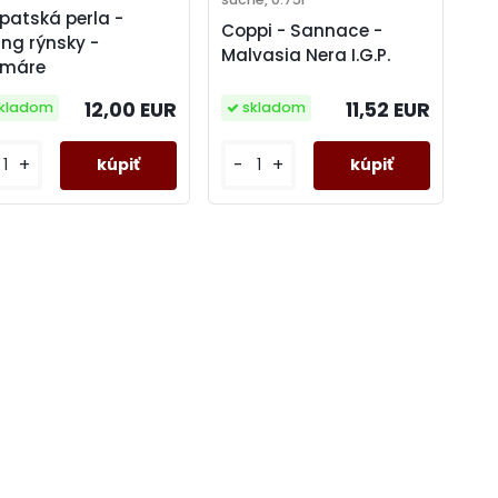
patská perla -
Coppi - Sannace -
ling rýnsky -
Malvasia Nera I.G.P.
amáre
11,52 EUR
12,00 EUR
skladom
kladom
-
+
+