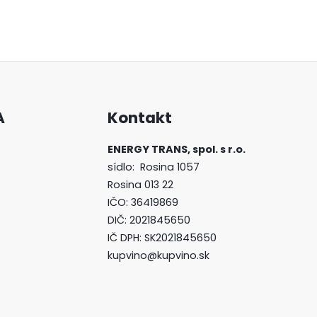
A
Kontakt
ENERGY TRANS, spol. s r.o.
sídlo:
Rosina
1057
Rosina
013 22
IČO: 36419869
DIČ: 2021845650
IČ DPH: SK2021845650
kupvino@kupvino.sk