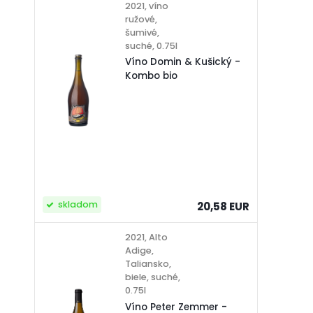
2021, víno
ružové,
šumivé,
suché, 0.75l
Víno Domin & Kušický -
Kombo bio
skladom
20,58 EUR
2021, Alto
Adige,
Taliansko,
biele, suché,
0.75l
Víno Peter Zemmer -