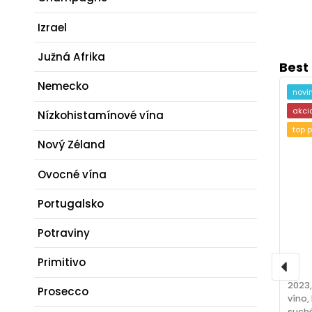
Izrael
Južná Afrika
Best 
Nemecko
novi
akci
Nízkohistamínové vína
top 
Nový Zéland
Ovocné vína
Portugalsko
Potraviny
Primitivo
2023
Prosecco
víno, 
suché